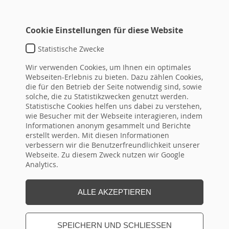
Cookie Einstellungen für diese Website
Statistische Zwecke
TEMPLATE DEFAULT
Wir verwenden Cookies, um Ihnen ein optimales
typo3conf\ext\hrseminare\Resources\Private\Templat
Webseiten-Erlebnis zu bieten. Dazu zählen Cookies,
die für den Betrieb der Seite notwendig sind, sowie
DETAIL-
ID
Überschrift
von
bis
topseminar
solche, die zu Statistikzwecken genutzt werden.
LINK
Statistische Cookies helfen uns dabei zu verstehen,
(ID aus
wie Besucher mit der Webseite interagieren, indem
Flex!)
Informationen anonym gesammelt und Berichte
erstellt werden. Mit diesen Informationen
verbessern wir die Benutzerfreundlichkeit unserer
Webseite. Zu diesem Zweck nutzen wir Google
Seite Drucken
Analytics.
ALLE AKZEPTIEREN
SPEICHERN UND SCHLIESSEN