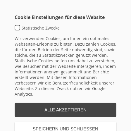
Cookie Einstellungen für diese Website
Statistische Zwecke
TEMPLATE DEFAULT
Wir verwenden Cookies, um Ihnen ein optimales
typo3conf\ext\hrseminare\Resources\Private\Templat
Webseiten-Erlebnis zu bieten. Dazu zählen Cookies,
die für den Betrieb der Seite notwendig sind, sowie
DETAIL-
ID
Überschrift
von
bis
topseminar
solche, die zu Statistikzwecken genutzt werden.
LINK
Statistische Cookies helfen uns dabei zu verstehen,
(ID aus
wie Besucher mit der Webseite interagieren, indem
Flex!)
Informationen anonym gesammelt und Berichte
erstellt werden. Mit diesen Informationen
verbessern wir die Benutzerfreundlichkeit unserer
Webseite. Zu diesem Zweck nutzen wir Google
Seite Drucken
Analytics.
ALLE AKZEPTIEREN
SPEICHERN UND SCHLIESSEN