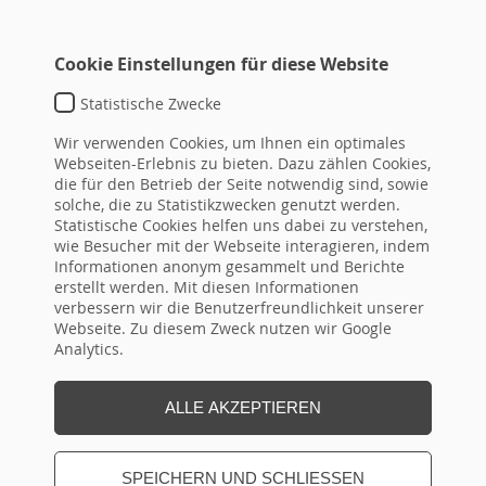
Cookie Einstellungen für diese Website
Statistische Zwecke
BR I – BASISWISSEN DER
Wir verwenden Cookies, um Ihnen ein optimales
BETRIEBSRATSARBEIT
Webseiten-Erlebnis zu bieten. Dazu zählen Cookies,
die für den Betrieb der Seite notwendig sind, sowie
solche, die zu Statistikzwecken genutzt werden.
ZIELGRUPPE / TEILNEHMER
Statistische Cookies helfen uns dabei zu verstehen,
wie Besucher mit der Webseite interagieren, indem
ZIELE / INHALTE
Informationen anonym gesammelt und Berichte
erstellt werden. Mit diesen Informationen
verbessern wir die Benutzerfreundlichkeit unserer
HINWEISE
Webseite. Zu diesem Zweck nutzen wir Google
Analytics.
ALLE AKZEPTIEREN
SEMINARTERMIN(E)
SPEICHERN UND SCHLIESSEN