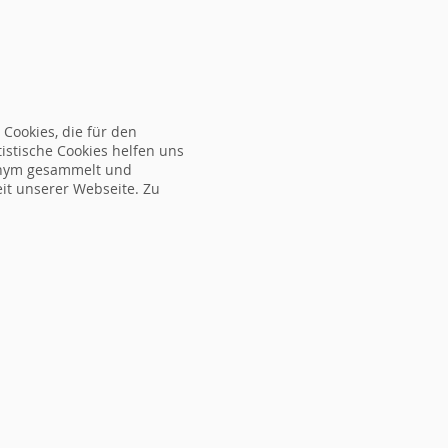
ORMULAR
NEWS
ÜBER UNS
FAQ
KONTAKT
Cookies, die für den
tistische Cookies helfen uns
nonym gesammelt und
eit unserer Webseite. Zu
mine
Ort
Referent
Gebühr
Gebühr
Übernachtu
(Format)
MWST