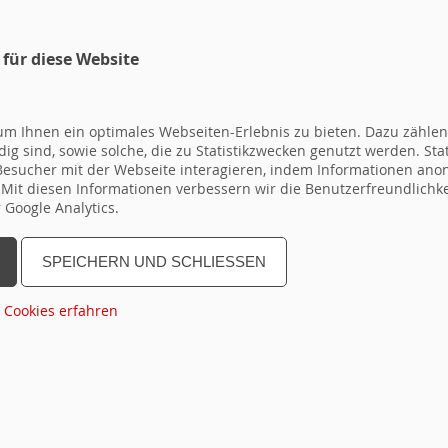
 für diese Website
SEMINARPROGRAMM
ANMELDEF
SEMINARE
m Ihnen ein optimales Webseiten-Erlebnis zu bieten. Dazu zählen 
ig sind, sowie solche, die zu Statistikzwecken genutzt werden. Sta
 Besucher mit der Webseite interagieren, indem Informationen a
. Mit diesen Informationen verbessern wir die Benutzerfreundlichk
Google Analytics.
urces\Private\Templates\Default.html
SPEICHERN UND SCHLIESSEN
n
bis
topseminar
Gruppe
Region
Dauer
Ter
 Cookies erfahren