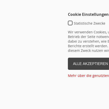
Cookie Einstellungen
Statistische Zwecke
Wir verwenden Cookies, u
Betrieb der Seite notwend
dabei zu verstehen, wie
Berichte erstellt werden
TEMPLATE DEFAULT
diesem Zweck nutzen wir 
typo3conf\ext\hrseminare\Reso
ALLE AKZEPTIEREN
DETAIL-
ID
Überschrift
vo
LINK
Mehr über die genutzten
(ID aus
Flex!)
Seite Drucken