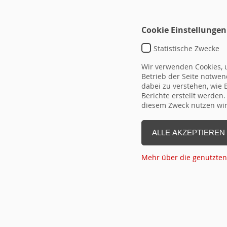
Cookie Einstellungen
Statistische Zwecke
Wir verwenden Cookies, u
Betrieb der Seite notwend
dabei zu verstehen, wie
Berichte erstellt werden
TEMPLATE DEFAULT
diesem Zweck nutzen wir 
typo3conf\ext\hrseminare\Reso
ALLE AKZEPTIEREN
DETAIL-
ID
Überschrift
vo
LINK
Mehr über die genutzten
(ID aus
Flex!)
Seite Drucken