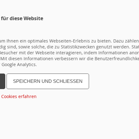
 für diese Website
SEMINARPROGRAMM
ANMELDEF
SEMINARE
m Ihnen ein optimales Webseiten-Erlebnis zu bieten. Dazu zählen 
ig sind, sowie solche, die zu Statistikzwecken genutzt werden. Sta
 Besucher mit der Webseite interagieren, indem Informationen a
. Mit diesen Informationen verbessern wir die Benutzerfreundlichk
Google Analytics.
urces\Private\Templates\Default.html
SPEICHERN UND SCHLIESSEN
n
bis
topseminar
Gruppe
Region
Dauer
Ter
 Cookies erfahren