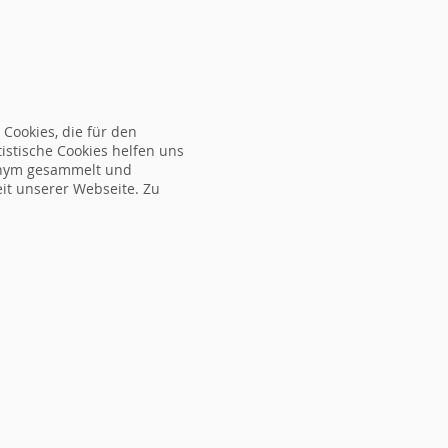
ORMULAR
NEWS
ÜBER UNS
FAQ
KONTAKT
Cookies, die für den
tistische Cookies helfen uns
nonym gesammelt und
eit unserer Webseite. Zu
mine
Ort
Referent
Gebühr
Gebühr
Übernachtu
(Format)
MWST