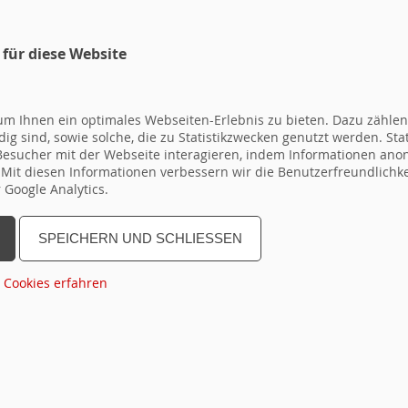
 für diese Website
SEMINARPROGRAMM
ANMELDEF
SEMINARE
m Ihnen ein optimales Webseiten-Erlebnis zu bieten. Dazu zählen 
ig sind, sowie solche, die zu Statistikzwecken genutzt werden. Sta
 Besucher mit der Webseite interagieren, indem Informationen a
. Mit diesen Informationen verbessern wir die Benutzerfreundlichk
Google Analytics.
urces\Private\Templates\Default.html
SPEICHERN UND SCHLIESSEN
n
bis
topseminar
Gruppe
Region
Dauer
Ter
 Cookies erfahren