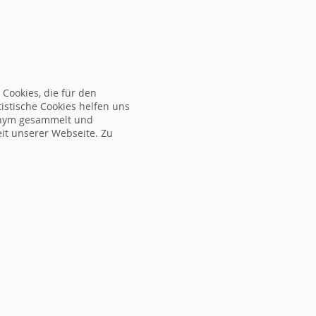
ORMULAR
NEWS
ÜBER UNS
FAQ
KONTAKT
Cookies, die für den
tistische Cookies helfen uns
nonym gesammelt und
eit unserer Webseite. Zu
mine
Ort
Referent
Gebühr
Gebühr
Übernachtu
(Format)
MWST