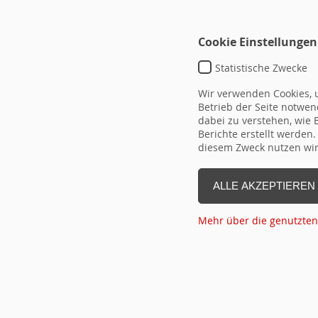
Cookie Einstellungen
Statistische Zwecke
Wir verwenden Cookies, u
Betrieb der Seite notwend
dabei zu verstehen, wie
Berichte erstellt werden
TEMPLATE DEFAULT
diesem Zweck nutzen wir 
typo3conf\ext\hrseminare\Reso
ALLE AKZEPTIEREN
DETAIL-
ID
Überschrift
vo
LINK
Mehr über die genutzten
(ID aus
Flex!)
Seite Drucken