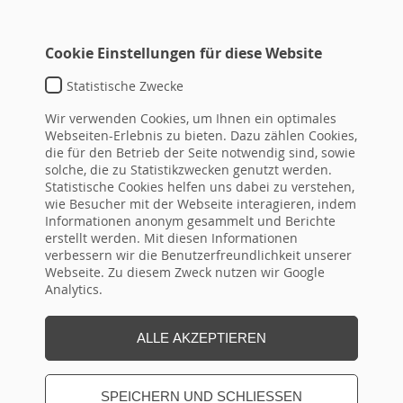
Cookie Einstellungen für diese Website
Statistische Zwecke
DAS ALLGEMEINE
Wir verwenden Cookies, um Ihnen ein optimales
GLEICHBEHANDLUNGSGESETZ (AGG)
Webseiten-Erlebnis zu bieten. Dazu zählen Cookies,
die für den Betrieb der Seite notwendig sind, sowie
– RECHTLICHER RAHMEN FÜR DEN BR
solche, die zu Statistikzwecken genutzt werden.
BEI DISKRIMINIERUNG UND
Statistische Cookies helfen uns dabei zu verstehen,
wie Besucher mit der Webseite interagieren, indem
DEMOKRATIEFEINDLICHEN
Informationen anonym gesammelt und Berichte
TENDENZEN
erstellt werden. Mit diesen Informationen
verbessern wir die Benutzerfreundlichkeit unserer
ZIELGRUPPE / TEILNEHMER
Webseite. Zu diesem Zweck nutzen wir Google
Analytics.
ZIELE / INHALTE
ALLE AKZEPTIEREN
HINWEISE
SPEICHERN UND SCHLIESSEN