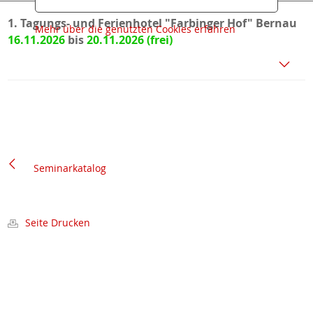
1. Tagungs- und Ferienhotel "Farbinger Hof" Bernau
Mehr über die genutzten Cookies erfahren
16.11.2026
bis
20.11.2026
Seminarkatalog
Seite Drucken