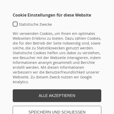
Cookie Einstellungen für diese Website
Statistische Zwecke
BR III – BETEILIGUNG DES
Wir verwenden Cookies, um Ihnen ein optimales
BETRIEBSRATS BEI SOZIALEN
Webseiten-Erlebnis zu bieten. Dazu zählen Cookies,
die für den Betrieb der Seite notwendig sind, sowie
ANGELEGENHEITEN IN BAYERN
solche, die zu Statistikzwecken genutzt werden.
Statistische Cookies helfen uns dabei zu verstehen,
ZIELGRUPPE / TEILNEHMER
wie Besucher mit der Webseite interagieren, indem
Informationen anonym gesammelt und Berichte
ZIELE / INHALTE
erstellt werden. Mit diesen Informationen
verbessern wir die Benutzerfreundlichkeit unserer
Webseite. Zu diesem Zweck nutzen wir Google
HINWEISE
Analytics.
ALLE AKZEPTIEREN
SEMINARTERMIN(E)
SPEICHERN UND SCHLIESSEN