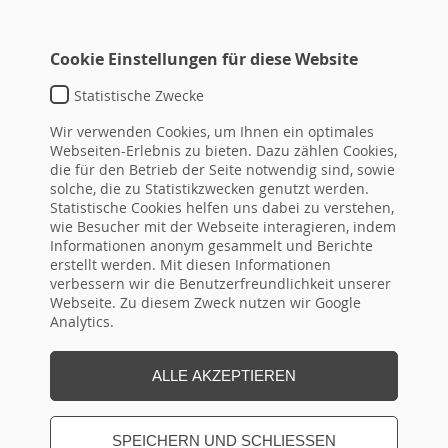
Cookie Einstellungen für diese Website
Statistische Zwecke
WAHLVORSTANDSSCHULUNG JAV-
Wir verwenden Cookies, um Ihnen ein optimales
WAHLEN 2026 IN BAYERN
Webseiten-Erlebnis zu bieten. Dazu zählen Cookies,
die für den Betrieb der Seite notwendig sind, sowie
solche, die zu Statistikzwecken genutzt werden.
ZIELGRUPPE / TEILNEHMER
Statistische Cookies helfen uns dabei zu verstehen,
wie Besucher mit der Webseite interagieren, indem
ZIELE / INHALTE
Informationen anonym gesammelt und Berichte
erstellt werden. Mit diesen Informationen
verbessern wir die Benutzerfreundlichkeit unserer
HINWEISE
Webseite. Zu diesem Zweck nutzen wir Google
Analytics.
ALLE AKZEPTIEREN
SEMINARTERMIN(E)
SPEICHERN UND SCHLIESSEN