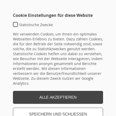
Cookie Einstellungen für diese Website
Statistische Zwecke
TEMPLATE DEFAULT
Wir verwenden Cookies, um Ihnen ein optimales
typo3conf\ext\hrseminare\Resources\Private\Templat
Webseiten-Erlebnis zu bieten. Dazu zählen Cookies,
die für den Betrieb der Seite notwendig sind, sowie
DETAIL-
ID
Überschrift
von
bis
topseminar
solche, die zu Statistikzwecken genutzt werden.
LINK
Statistische Cookies helfen uns dabei zu verstehen,
(ID aus
wie Besucher mit der Webseite interagieren, indem
Flex!)
Informationen anonym gesammelt und Berichte
erstellt werden. Mit diesen Informationen
verbessern wir die Benutzerfreundlichkeit unserer
Webseite. Zu diesem Zweck nutzen wir Google
Seite Drucken
Analytics.
ALLE AKZEPTIEREN
SPEICHERN UND SCHLIESSEN