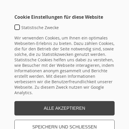
Cookie Einstellungen für diese Website
Statistische Zwecke
TEMPLATE DEFAULT
Wir verwenden Cookies, um Ihnen ein optimales
typo3conf\ext\hrseminare\Resources\Private\Templat
Webseiten-Erlebnis zu bieten. Dazu zählen Cookies,
die für den Betrieb der Seite notwendig sind, sowie
DETAIL-
ID
Überschrift
von
bis
topseminar
solche, die zu Statistikzwecken genutzt werden.
LINK
Statistische Cookies helfen uns dabei zu verstehen,
(ID aus
wie Besucher mit der Webseite interagieren, indem
Flex!)
Informationen anonym gesammelt und Berichte
erstellt werden. Mit diesen Informationen
verbessern wir die Benutzerfreundlichkeit unserer
Webseite. Zu diesem Zweck nutzen wir Google
Seite Drucken
Analytics.
ALLE AKZEPTIEREN
SPEICHERN UND SCHLIESSEN