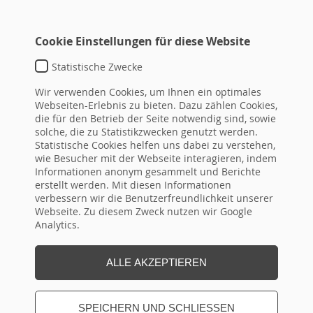
Cookie Einstellungen für diese Website
Statistische Zwecke
TEMPLATE DEFAULT
Wir verwenden Cookies, um Ihnen ein optimales
typo3conf\ext\hrseminare\Resources\Private\Templat
Webseiten-Erlebnis zu bieten. Dazu zählen Cookies,
die für den Betrieb der Seite notwendig sind, sowie
DETAIL-
ID
Überschrift
von
bis
topseminar
solche, die zu Statistikzwecken genutzt werden.
LINK
Statistische Cookies helfen uns dabei zu verstehen,
(ID aus
wie Besucher mit der Webseite interagieren, indem
Flex!)
Informationen anonym gesammelt und Berichte
erstellt werden. Mit diesen Informationen
verbessern wir die Benutzerfreundlichkeit unserer
Webseite. Zu diesem Zweck nutzen wir Google
Seite Drucken
Analytics.
ALLE AKZEPTIEREN
SPEICHERN UND SCHLIESSEN