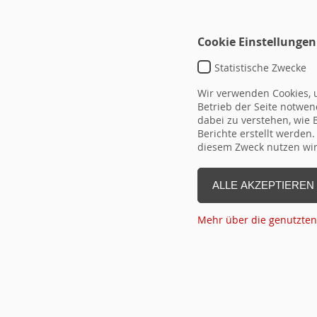
Cookie Einstellungen
Statistische Zwecke
Wir verwenden Cookies, u
Betrieb der Seite notwend
dabei zu verstehen, wie
Berichte erstellt werden
TEMPLATE DEFAULT
diesem Zweck nutzen wir 
typo3conf\ext\hrseminare\Reso
ALLE AKZEPTIEREN
DETAIL-
ID
Überschrift
vo
LINK
Mehr über die genutzten
(ID aus
Flex!)
Seite Drucken