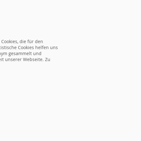
ORMULAR
NEWS
ÜBER UNS
FAQ
KONTAKT
Cookies, die für den
tistische Cookies helfen uns
nonym gesammelt und
eit unserer Webseite. Zu
mine
Ort
Referent
Gebühr
Gebühr
Übernachtu
(Format)
MWST