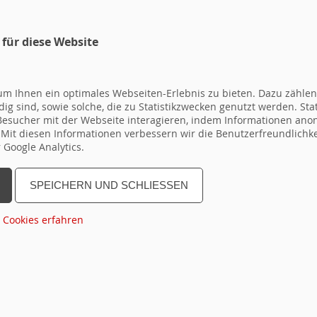
 für diese Website
SEMINARPROGRAMM
ANMELDEF
SEMINARE
m Ihnen ein optimales Webseiten-Erlebnis zu bieten. Dazu zählen 
ig sind, sowie solche, die zu Statistikzwecken genutzt werden. Sta
 Besucher mit der Webseite interagieren, indem Informationen a
. Mit diesen Informationen verbessern wir die Benutzerfreundlichk
Google Analytics.
urces\Private\Templates\Default.html
SPEICHERN UND SCHLIESSEN
n
bis
topseminar
Gruppe
Region
Dauer
Ter
 Cookies erfahren