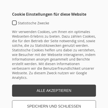
Cookie Einstellungen für diese Website
Statistische Zwecke
TEMPLATE DEFAULT
Wir verwenden Cookies, um Ihnen ein optimales
typo3conf\ext\hrseminare\Resources\Private\Templat
Webseiten-Erlebnis zu bieten. Dazu zählen Cookies,
die für den Betrieb der Seite notwendig sind, sowie
DETAIL-
ID
Überschrift
von
bis
topseminar
solche, die zu Statistikzwecken genutzt werden.
LINK
Statistische Cookies helfen uns dabei zu verstehen,
(ID aus
wie Besucher mit der Webseite interagieren, indem
Flex!)
Informationen anonym gesammelt und Berichte
erstellt werden. Mit diesen Informationen
verbessern wir die Benutzerfreundlichkeit unserer
Webseite. Zu diesem Zweck nutzen wir Google
Seite Drucken
Analytics.
ALLE AKZEPTIEREN
SPEICHERN UND SCHLIESSEN