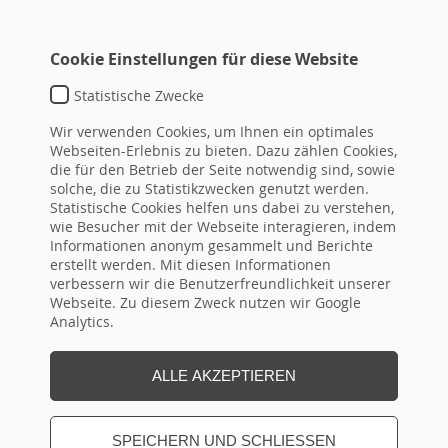
Cookie Einstellungen für diese Website
Statistische Zwecke
Wir verwenden Cookies, um Ihnen ein optimales
Webseiten-Erlebnis zu bieten. Dazu zählen Cookies,
die für den Betrieb der Seite notwendig sind, sowie
BEST PRACTICE IN DER
solche, die zu Statistikzwecken genutzt werden.
Statistische Cookies helfen uns dabei zu verstehen,
BETRIEBSRATSARBEIT
wie Besucher mit der Webseite interagieren, indem
Informationen anonym gesammelt und Berichte
erstellt werden. Mit diesen Informationen
verbessern wir die Benutzerfreundlichkeit unserer
ZIELE:
Webseite. Zu diesem Zweck nutzen wir Google
Analytics.
Selbst erfahrene Betriebsräte haben bei schwierigen
Sachverhalten nicht immer sofort die richtigen Lösungsansätze
parat. Deshalb ist ein regelmäßiges Üben des Umgangs mit
ALLE AKZEPTIEREN
komplexen Situationen ein Muss. Änderungen der
Rechtsprechung machen ein ständiges Korrigieren der
Betriebsratsstrategien erforderlich.
SPEICHERN UND SCHLIESSEN