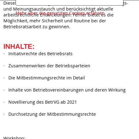
Dieses Seminar ermöglicht einen umfassenden Erfahrungs-
und Meinungsaustausch und berücksichtigt aktuelle
Mehr über die genutzten Cookies erfahren
arbeitsrechtliche Entwicklungen. Ferner bietet es die
Möglichkeit, mehr Sicherheit und Routine bei der
Betriebsratsarbeit zu gewinnen.
INHALTE:
· Initiativrechte des Betriebsrats
· Zusammenwirken der Betriebsparteien
· Die Mitbestimmungsrechte im Detail
· Inhalte von Betriebsvereinbarungen und deren Wirkung
· Novellierung des BetrVG ab 2021
· Durchsetzung der Mitbestimmungsrechte
Workshop: